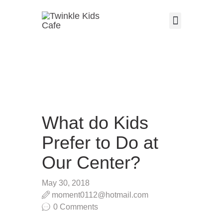
Parties & Events
Cafe Menu
Visiting Us
About Us
Contact Us
VISITING US
ABOUT US
PARTIES & EVENTS
What do Kids
CAFE MENU
Prefer to Do at
CONTACT US
Our Center?
May 30, 2018
moment0112@hotmail.com
0
Comments