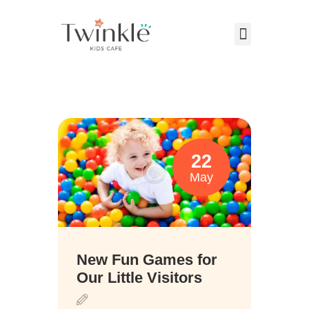
VISITING US
ABOUT US
22
PARTIES & EVENTS
May
CAFE MENU
CONTACT US
New Fun Games for
Our Little Visitors