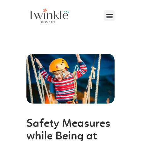
VISITING US
ABOUT US
PARTIES & EVENTS
CAFE MENU
CONTACT US
Safety Measures
while Being at