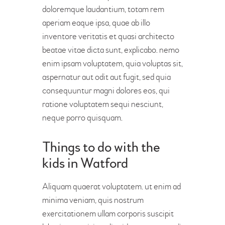
doloremque laudantium, totam rem
aperiam eaque ipsa, quae ab illo
inventore veritatis et quasi architecto
beatae vitae dicta sunt, explicabo. nemo
enim ipsam voluptatem, quia voluptas sit,
aspernatur aut odit aut fugit, sed quia
consequuntur magni dolores eos, qui
ratione voluptatem sequi nesciunt,
neque porro quisquam.
Things to do with the
kids in Watford
Aliquam quaerat voluptatem. ut enim ad
minima veniam, quis nostrum
exercitationem ullam corporis suscipit