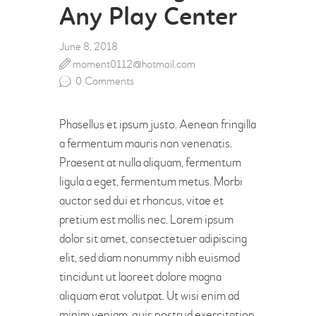
Any Play Center
June 8, 2018
moment0112@hotmail.com
0
Comments
Phasellus et ipsum justo. Aenean fringilla
a fermentum mauris non venenatis.
Praesent at nulla aliquam, fermentum
ligula a eget, fermentum metus. Morbi
auctor sed dui et rhoncus, vitae et
pretium est mollis nec. Lorem ipsum
dolor sit amet, consectetuer adipiscing
elit, sed diam nonummy nibh euismod
tincidunt ut laoreet dolore magna
aliquam erat volutpat. Ut wisi enim ad
minim veniam, quis nostrud exercitation