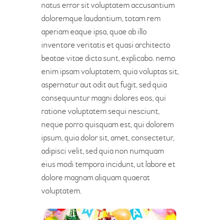
natus error sit voluptatem accusantium
doloremque laudantium, totam rem
aperiam eaque ipsa, quae ab illo
inventore veritatis et quasi architecto
beatae vitae dicta sunt, explicabo. nemo
enim ipsam voluptatem, quia voluptas sit,
aspernatur aut odit aut fugit, sed quia
consequuntur magni dolores eos, qui
ratione voluptatem sequi nesciunt,
neque porro quisquam est, qui dolorem
ipsum, quia dolor sit, amet, consectetur,
adipisci velit, sed quia non numquam
eius modi tempora incidunt, ut labore et
dolore magnam aliquam quaerat
voluptatem.